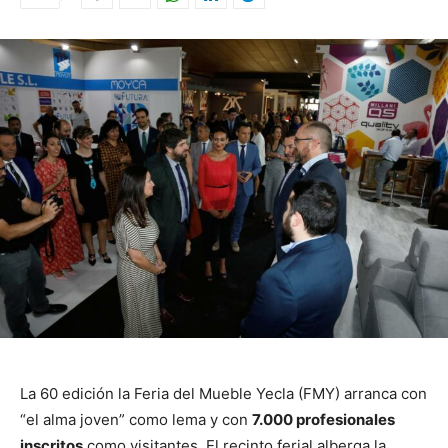
La 60 edición la Feria del Mueble Yecla (FMY) arranca con
“el alma joven” como lema y con
7.000 profesionales
inscritos
como visitantes. El recinto ferial alberga la