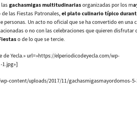
 las
gachasmigas multitudinarias
organizadas por los m
a
 de las Fiestas Patronales,
el plato culinario típico durant
de personas. Un acto no oficial que se ha convertido en una
acionadas o no con las celebraciones que quieren disfrutar d
Fiestas
o de lo que se tercie.
e de Yecla.» url=»https://elperiodicodeyecla.com/wp-
1.jpg»]
com/wp-content/uploads/2017/11/gachasmigasmayordomos-5-1