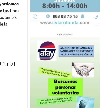
yordomos
e los fines
 costumbre
e la
- Publicidad -
-1.jpg»]