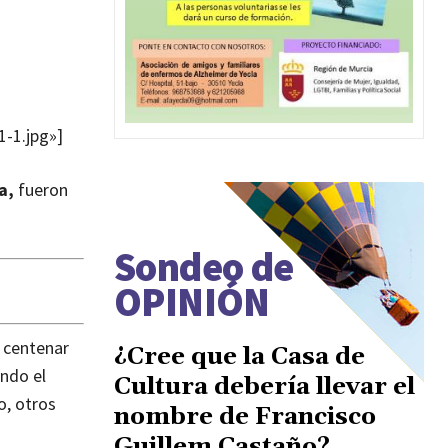
-1.jpg»]
a,
fueron
.
Sondeo de
OPINIÓN
 centenar
¿Cree que la Casa de
endo el
Cultura debería llevar el
o, otros
nombre de Francisco
Guillem Castaño?