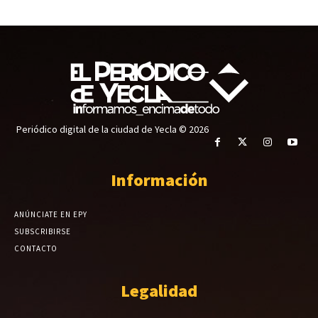
Periódico digital de la ciudad de Yecla © 2026
Información
ANÚNCIATE EN EPY
SUBSCRIBIRSE
CONTACTO
Legalidad