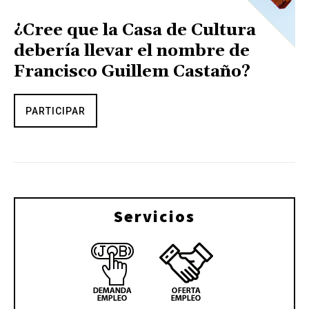
¿Cree que la Casa de Cultura
debería llevar el nombre de
Francisco Guillem Castaño?
PARTICIPAR
Servicios