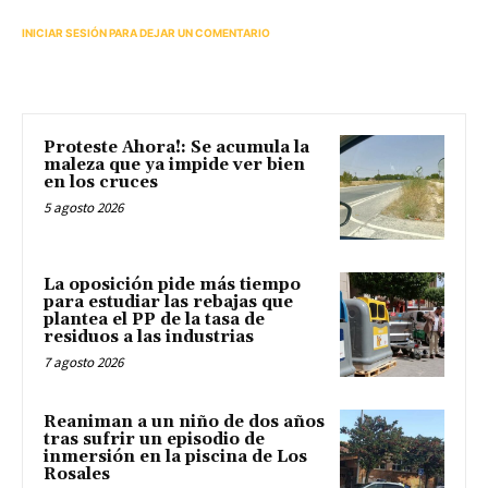
INICIAR SESIÓN PARA DEJAR UN COMENTARIO
Proteste Ahora!: Se acumula la
maleza que ya impide ver bien
en los cruces
5 agosto 2026
La oposición pide más tiempo
para estudiar las rebajas que
plantea el PP de la tasa de
residuos a las industrias
7 agosto 2026
Reaniman a un niño de dos años
tras sufrir un episodio de
inmersión en la piscina de Los
Rosales