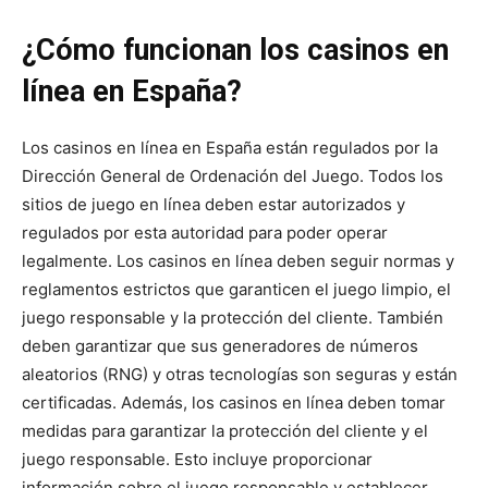
¿Cómo funcionan los casinos en
línea en España?
Los casinos en línea en España están regulados por la
Dirección General de Ordenación del Juego. Todos los
sitios de juego en línea deben estar autorizados y
regulados por esta autoridad para poder operar
legalmente. Los casinos en línea deben seguir normas y
reglamentos estrictos que garanticen el juego limpio, el
juego responsable y la protección del cliente.
También
deben garantizar que sus generadores de números
aleatorios (RNG) y otras tecnologías son seguras y están
certificadas. Además, los casinos en línea deben tomar
medidas para garantizar la protección del cliente y el
juego responsable. Esto incluye proporcionar
información sobre el juego responsable y establecer