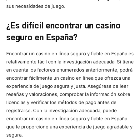
sus necesidades de juego.
¿Es difícil encontrar un casino
seguro en España?
Encontrar un casino en línea seguro y fiable en España es
relativamente fácil con la investigación adecuada. Si tiene
en cuenta los factores enumerados anteriormente, podrá
encontrar fácilmente un casino en línea que ofrezca una
experiencia de juego segura y justa.
Asegúrese de leer
reseñas y valoraciones, comprobar la información sobre
licencias y verificar los métodos de pago antes de
registrarse. Con la investigación adecuada, puede
encontrar un casino en línea seguro y fiable en España
que le proporcione una experiencia de juego agradable y
segura.