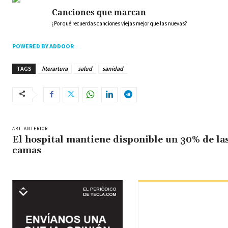
Canciones que marcan
¿Por qué recuerdas canciones viejas mejor que las nuevas?
POWERED BY ADDOOR
TAGS
literartura
salud
sanidad
ART. ANTERIOR
El hospital mantiene disponible un 30% de la
camas