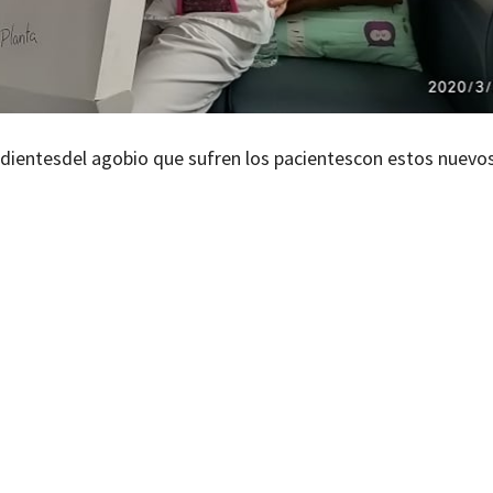
ndientes
del agobio que sufren los pacientes
con estos nuevo