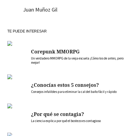
Juan Muñoz Gil
TE PUEDE INTERESAR
Corepunk MMORPG
Un verdadero MMORPG de la vieja escuela ¡Cómo los de antes, pero
mejor!
¿Conocías estos 5 consejos?
Consejos infalibles para eliminar la cal del baño fácil y rápido
¿Por qué se contagia?
La ciencia explica por qué el bostezo es contagioso