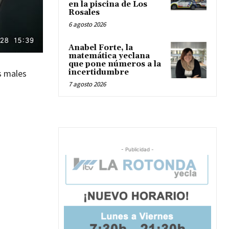
en la piscina de Los
Rosales
6 agosto 2026
Anabel Forte, la
matemática yeclana
que pone números a la
s males
incertidumbre
7 agosto 2026
- Publicidad -