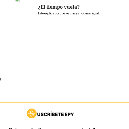
¿El tiempo vuela?
Esto explica por qué los días ya no duran igual
s
USCRÍBETE EPY