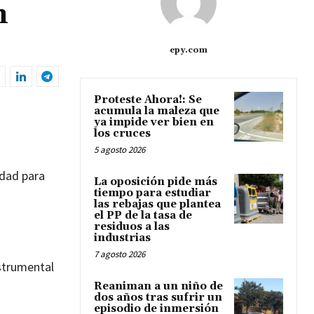
n
epy.com
Proteste Ahora!: Se
acumula la maleza que
ya impide ver bien en
los cruces
5 agosto 2026
idad para
La oposición pide más
tiempo para estudiar
las rebajas que plantea
el PP de la tasa de
residuos a las
industrias
7 agosto 2026
nstrumental
Reaniman a un niño de
dos años tras sufrir un
episodio de inmersión