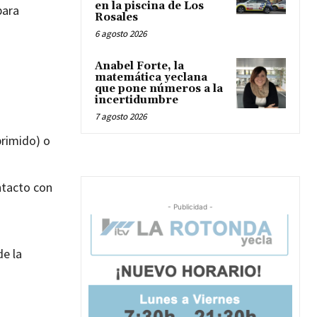
en la piscina de Los
para
Rosales
6 agosto 2026
Anabel Forte, la
matemática yeclana
que pone números a la
incertidumbre
7 agosto 2026
primido) o
ntacto con
- Publicidad -
de la