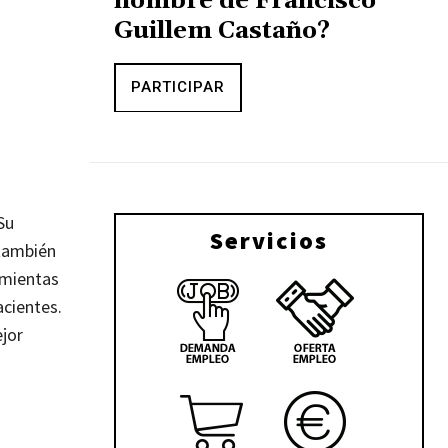
nombre de Francisco
Guillem Castaño?
PARTICIPAR
Su
Servicios
 también
amientas
acientes.
ejor