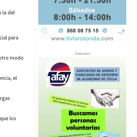
 la del
cial para
- Publicidad -
e otro modo
ncia, el
argas
 que los