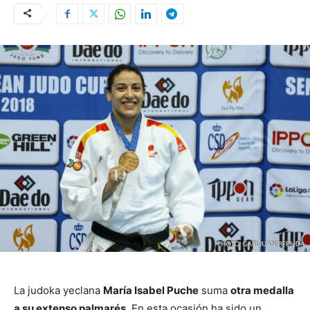
La judoka yeclana
María Isabel Puche
suma
otra medalla
a su extenso palmarés
. En esta ocasión ha sido un