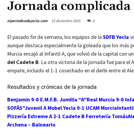
Jornada complicada 
elperiodicodeyecla.com
15 diciembre 2015
0
El pasado fin de semana, los equipos de la
SDFB Yecla
v
aunque destaca especialmente la goleada que los más pe
Murcia encajó al Infantil A, que volvió de la capital con 
del Cadete B
. La otra victoria de la jornada fue para el
empate, incluido el 1-1 cosechado en el derbi entre el Ale
Resultados y crónicas de la jornada
Benjamin 9-0 E.M.F.B. Jumilla “A”
Real Murcia 9-0 Infa
SOFÁS”
Juvenil A Mobel Yecla 0-1 UCAM Murcia
Infant
Pizzería Extreme A 2-1 Cadete B Ferretería Tomás
Al
Archena – Balneario