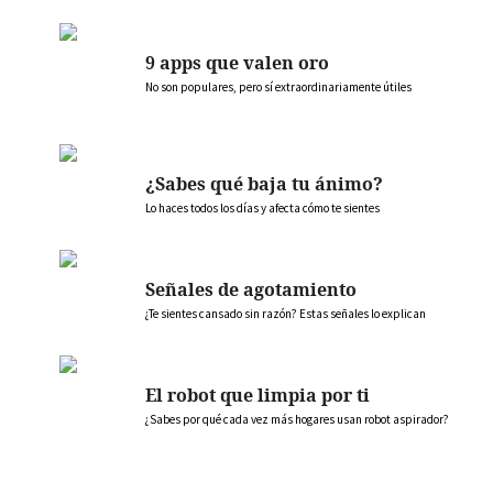
9 apps que valen oro
No son populares, pero sí extraordinariamente útiles
¿Sabes qué baja tu ánimo?
Lo haces todos los días y afecta cómo te sientes
Señales de agotamiento
¿Te sientes cansado sin razón? Estas señales lo explican
El robot que limpia por ti
¿Sabes por qué cada vez más hogares usan robot aspirador?