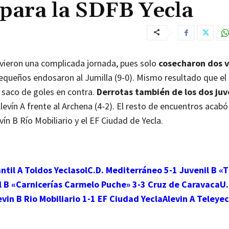
para la SDFB Yecla
ivieron una complicada jornada, pues solo
cosecharon dos v
queños endosaron al Jumilla (9-0). Mismo resultado que el
un saco de goles en contra.
Derrotas también de los dos juv
 Alevín A frente al Archena (4-2). El resto de encuentros acabó
vín B Río Mobiliario y el EF Ciudad de Yecla.
ntil A Toldos Yeclasol
C.D. Mediterráneo 5-1 Juvenil B «
il B «Carnicerías Carmelo Puche» 3-3 Cruz de Caravaca
U.
evin B Rio Mobiliario 1-1 EF Ciudad Yecla
Alevin A Teleyec