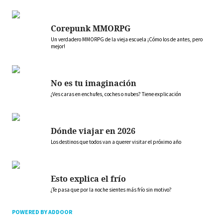
Corepunk MMORPG
Un verdadero MMORPG de la vieja escuela ¡Cómo los de antes, pero
mejor!
No es tu imaginación
¿Ves caras en enchufes, coches o nubes? Tiene explicación
Dónde viajar en 2026
Los destinos que todos van a querer visitar el próximo año
Esto explica el frío
¿Te pasa que por la noche sientes más frío sin motivo?
POWERED BY ADDOOR