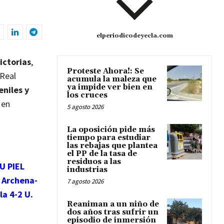
elperiodicodeyecla.com
ictorias
,
Proteste Ahora!: Se
 Real
acumula la maleza que
ya impide ver bien en
eniles y
los cruces
 en
5 agosto 2026
La oposición pide más
tiempo para estudiar
las rebajas que plantea
el PP de la tasa de
residuos a las
TU PIEL
industrias
 Archena-
7 agosto 2026
la 4-2 U.
Reaniman a un niño de
dos años tras sufrir un
episodio de inmersión