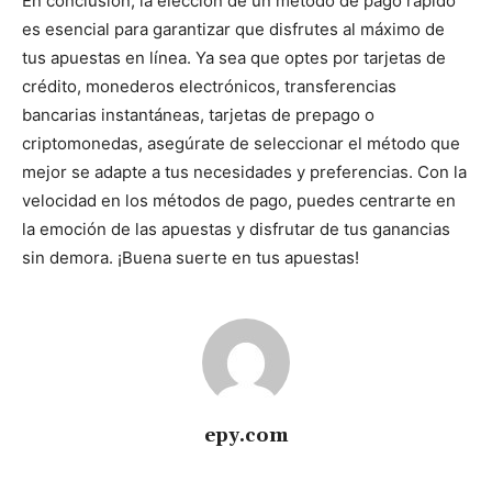
En conclusión, la elección de un método de pago rápido
es esencial para garantizar que disfrutes al máximo de
tus apuestas en línea. Ya sea que optes por tarjetas de
crédito, monederos electrónicos, transferencias
bancarias instantáneas, tarjetas de prepago o
criptomonedas, asegúrate de seleccionar el método que
mejor se adapte a tus necesidades y preferencias. Con la
velocidad en los métodos de pago, puedes centrarte en
la emoción de las apuestas y disfrutar de tus ganancias
sin demora. ¡Buena suerte en tus apuestas!
epy.com