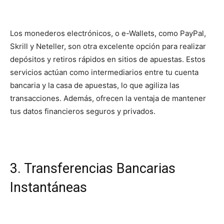
Los monederos electrónicos, o e-Wallets, como PayPal,
Skrill y Neteller, son otra excelente opción para realizar
depósitos y retiros rápidos en sitios de apuestas. Estos
servicios actúan como intermediarios entre tu cuenta
bancaria y la casa de apuestas, lo que agiliza las
transacciones. Además, ofrecen la ventaja de mantener
tus datos financieros seguros y privados.
3. Transferencias Bancarias
Instantáneas