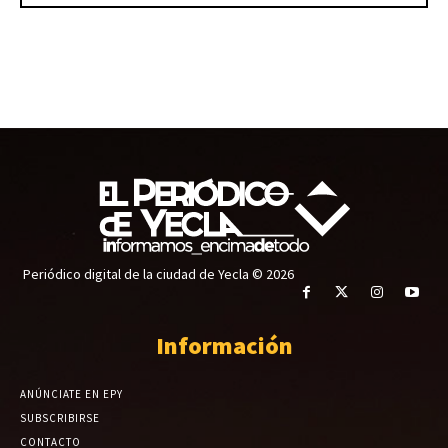
Periódico digital de la ciudad de Yecla © 2026
Información
ANÚNCIATE EN EPY
SUBSCRIBIRSE
CONTACTO