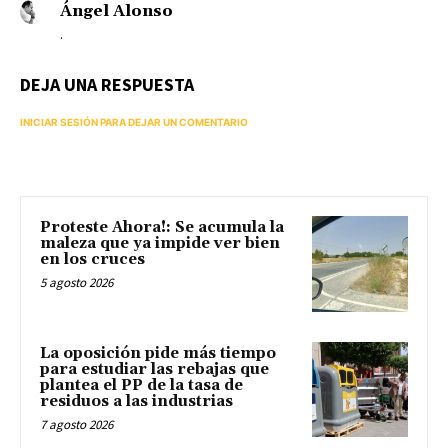
Ángel Alonso
.
DEJA UNA RESPUESTA
INICIAR SESIÓN PARA DEJAR UN COMENTARIO
Proteste Ahora!: Se acumula la
maleza que ya impide ver bien
en los cruces
5 agosto 2026
La oposición pide más tiempo
para estudiar las rebajas que
plantea el PP de la tasa de
residuos a las industrias
7 agosto 2026