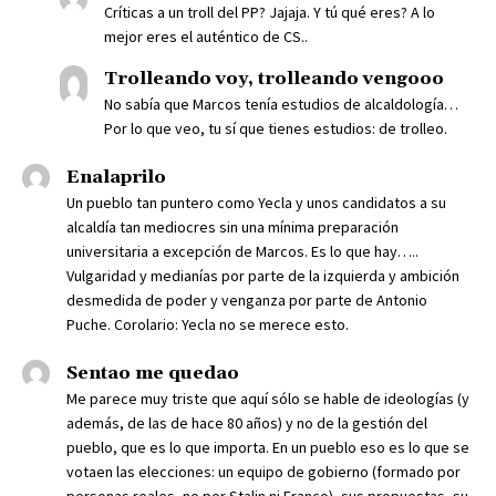
Críticas a un troll del PP? Jajaja. Y tú qué eres? A lo
mejor eres el auténtico de CS..
Trolleando voy, trolleando vengooo
No sabía que Marcos tenía estudios de alcaldología…
Por lo que veo, tu sí que tienes estudios: de trolleo.
Enalaprilo
Un pueblo tan puntero como Yecla y unos candidatos a su
alcaldía tan mediocres sin una mínima preparación
universitaria a excepción de Marcos. Es lo que hay…..
Vulgaridad y medianías por parte de la izquierda y ambición
desmedida de poder y venganza por parte de Antonio
Puche. Corolario: Yecla no se merece esto.
Sentao me quedao
Me parece muy triste que aquí sólo se hable de ideologías (y
además, de las de hace 80 años) y no de la gestión del
pueblo, que es lo que importa. En un pueblo eso es lo que se
votaen las elecciones: un equipo de gobierno (formado por
personas reales, no por Stalin ni Franco), sus propuestas, su