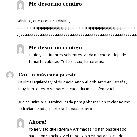
Me desorino contigo
Adivino , que eres un adivino,
jajajajajajajajajajajajajajajajajajajajajajajajajajajajajajajajajajajajajajaja
y jaaaaaaaaaaaaaaaaaaaaaaaaaaaaaaaaaaaaaaaaaaaaaaaaaaaaaa
Me desorino contigo
Tu tio y las fuentes solventes. Anda machote, deja de
tomarte cubatas. Te has lucio, lumbreras.
Con la máscara puesta.
La ultra izquierda y bildu decidiendo el gobierno en España,
muy fuerte, esto se parece cada dia mas a Venezuela
¿Cs se unirá a la ultraizquierda para gobernar en Yecla? no me
extrañaría nada, al jefe se le pasa el arroz.
Ahora!
Yo he visto que Rivera y Arrimadas no han pasteleado
nada con Sánchez y el psoe, y sin embargo, Casado,