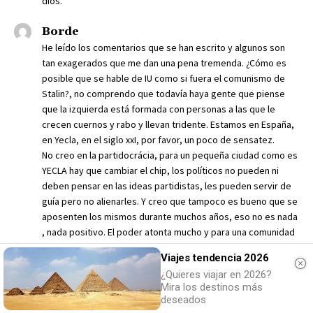
dios.
Borde
He leído los comentarios que se han escrito y algunos son
tan exagerados que me dan una pena tremenda. ¿Cómo es
posible que se hable de IU como si fuera el comunismo de
Stalin?, no comprendo que todavía haya gente que piense
que la izquierda está formada con personas a las que le
crecen cuernos y rabo y llevan tridente. Estamos en España,
en Yecla, en el siglo xxI, por favor, un poco de sensatez.
No creo en la partidocrácia, para un pequeña ciudad como es
YECLA hay que cambiar el chip, los políticos no pueden ni
deben pensar en las ideas partidistas, les pueden servir de
guía pero no alienarles. Y creo que tampoco es bueno que se
aposenten los mismos durante muchos años, eso no es nada
, nada positivo. El poder atonta mucho y para una comunidad
no es sano.
Viajes tendencia 2026
Supongo que algunos concejales del partido Popular deben
¿Quieres viajar en 2026?
estar muertos de miedo pero eso no es malo, Ascensio
Mira los destinos más
tendrá que volver a ser fontanero y a estar todas las tardes
deseados
en Archys, aunque su amigo ya no lo lleva, Verdú tendrá que