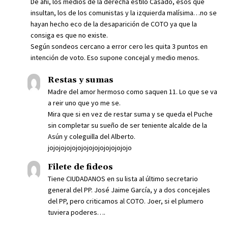
De ahí, los medios de la derecha estilo Casado, esos que
insultan, los de los comunistas y la izquierda malísima…no se
hayan hecho eco de la desaparición de COTO ya que la
consiga es que no existe.
Según sondeos cercano a error cero les quita 3 puntos en
intención de voto. Eso supone concejal y medio menos.
Restas y sumas
Madre del amor hermoso como saquen 11. Lo que se va
a reir uno que yo me se.
Mira que si en vez de restar suma y se queda el Puche
sin completar su sueño de ser teniente alcalde de la
Asún y coleguilla del Alberto.
jojojojojojojojojojojojojojojo
Filete de fideos
Tiene CIUDADANOS en su lista al último secretario
general del PP. José Jaime García, y a dos concejales
del PP, pero criticamos al COTO. Joer, si el plumero
tuviera poderes….