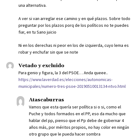
una alternativa.
A ver si van arreglar ese camino y en qué plazos. Sobre todo
preguntar por los plazos porq de los políticos no te puedes
fiar, en tu Sano juicio
Ni en los derechas ni peor en los de izquierda, cuyo lema es
robar y enchufar sin que se note
Vetado y excluido
Para genio y figura, la 3 del PSOE… Anda queee..
https://www.laverdad.es/elecciones/autonomicas-
municipales/numero-tres-psoe-20190510013134-ntvo.html
Atascaburras
Vamos que esta quería ser política si o si, como el
Puche y todos formados en el PP, eso da mucho que
hablar del pp, pienso que el Pp debe de gobernar 4
años más, por méritos propios, no hay color en ningún
otro grupo que le pueda hacer sombra