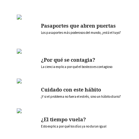
Pasaportes que abren puertas
Los pasaportes más poderosos del mundo, ¿está el tuyo?
¿Por qué se contagia?
La ciencia explica por qué el bostezo es contagioso
Cuidado con este hábito
¿Y si el problema no fuera el estrés, sino un hábito diario?
¿El tiempo vuela?
Esto explica por qué los días ya no duran igual