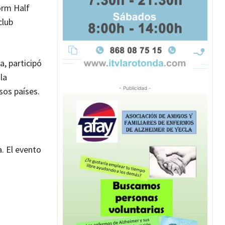
orm Half
club
, participó
la
- Publicidad -
sos países.
a. El evento
.