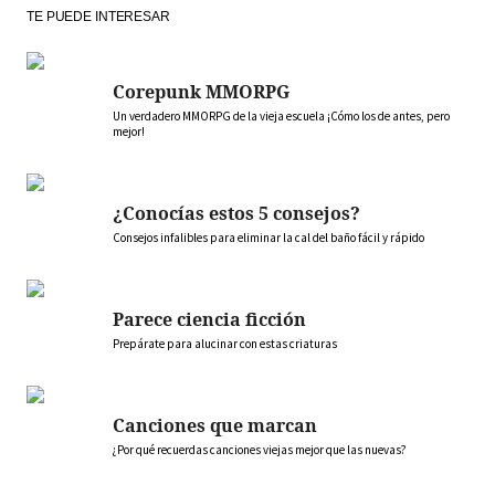
TE PUEDE INTERESAR
Corepunk MMORPG
Un verdadero MMORPG de la vieja escuela ¡Cómo los de antes, pero
mejor!
¿Conocías estos 5 consejos?
Consejos infalibles para eliminar la cal del baño fácil y rápido
Parece ciencia ficción
Prepárate para alucinar con estas criaturas
Canciones que marcan
¿Por qué recuerdas canciones viejas mejor que las nuevas?