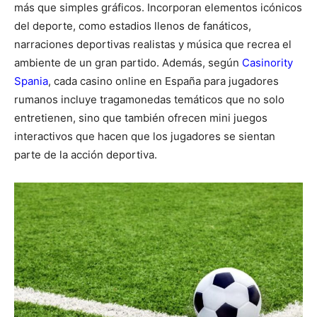
más que simples gráficos. Incorporan elementos icónicos
del deporte, como estadios llenos de fanáticos,
narraciones deportivas realistas y música que recrea el
ambiente de un gran partido. Además, según
Casinority
Spania
, cada casino online en España para jugadores
rumanos incluye tragamonedas temáticos que no solo
entretienen, sino que también ofrecen mini juegos
interactivos que hacen que los jugadores se sientan
parte de la acción deportiva.