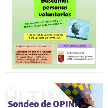
ÚLTIMO
Sondeo de OPINIÓN