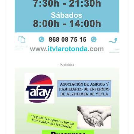
- Publicidad -