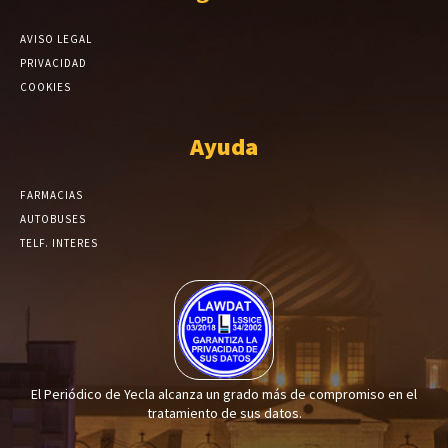
AVISO LEGAL
PRIVACIDAD
COOKIES
Ayuda
FARMACIAS
AUTOBUSES
TELF. INTERES
El Periódico de Yecla alcanza un grado más de compromiso en el
tratamiento de sus datos.