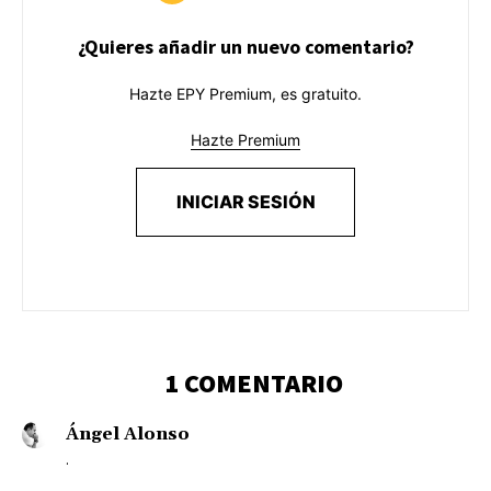
¿Quieres añadir un nuevo comentario?
Hazte EPY Premium, es gratuito.
Hazte Premium
INICIAR SESIÓN
1 COMENTARIO
Ángel Alonso
.