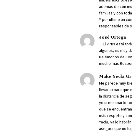
habéis escrito est
además de con muc
familias y con tod
Y por último un co
responsables de su
José Ortega
…El Virus está tod
algunos, es muy d
Dejémonos de Cont
mucho más Respon
Make Yecla Gr
Me parece muy bien,
llevarla) para que
la distancia de seg
yo si me aparto to
que se encuentran c
más respeto y cono
Yecla, ya lo habrá
asegura que no hay