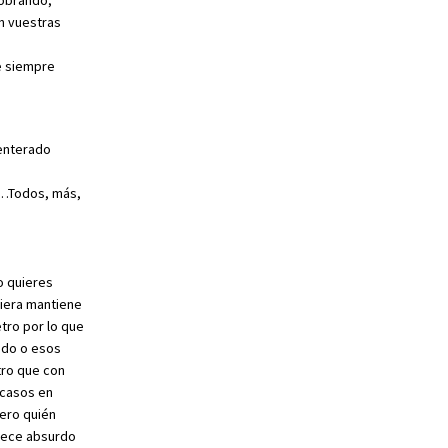
 obrando,
n vuestras
e siempre
 enterado
s…Todos, más,
o quieres
uiera mantiene
etro por lo que
ando o esos
tro que con
 casos en
pero quién
arece absurdo