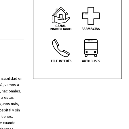
nsabilidad en
s?, vamos a
 nacionales,
 a estas
lgunos más,
spital y sin
 tienes.
ue cuando