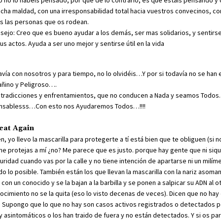
o no lo habéis pensado, por que de lo contrario, es que estáis pensando y
ha maldad, con una irresponsabilidad total hacia vuestros convecinos, co
as las personas que os rodean.
nsejo: Creo que es bueno ayudar a los demás, ser mas solidarios, y sentirs
s actos. Ayuda a ser uno mejor y sentirse útil en la vida
avía con nosotros y para tiempo, no lo olvidéis…Y por si todavía no se han
añino y Peligroso….
radicciones y enfrentamientos, que no conducen a Nada y seamos Todo
sablesss…Con esto nos Ayudaremos Todos…!!!!
eat Again
 yo llevo la mascarilla para protegerte a tí está bien que te obliguen (si n
 me protejas a mí ¿no? Me parece que es justo. porque hay gente que ni siq
uridad cuando vas por la calle y no tiene intención de apartarse ni un milím
do lo posible. También están los que llevan la mascarilla con la nariz asom
on un conocido y se la bajan a la barbilla y se ponen a salpicar su ADN al o
cimiento no se la quita (eso lo visto decenas de veces). Dicen que no hay
n. Supongo que lo que no hay son casos activos registrados o detectados 
 asintomáticos o los han traido de fuera y no están detectados. Y si os p