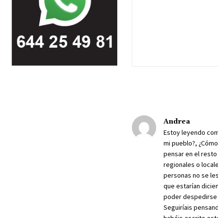
Andrea
Estoy leyendo com
mi pueblo?, ¿Cómo 
pensar en el resto
regionales o local
personas no se les
que estarían dicie
poder despedirse de
Seguiríais pensand