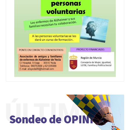
ÚLTIMO
Sondeo de OPINIÓN