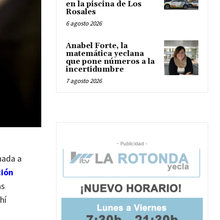
en la piscina de Los
Rosales
6 agosto 2026
Anabel Forte, la
matemática yeclana
que pone números a la
incertidumbre
7 agosto 2026
- Publicidad -
nada a
ción
as
hí