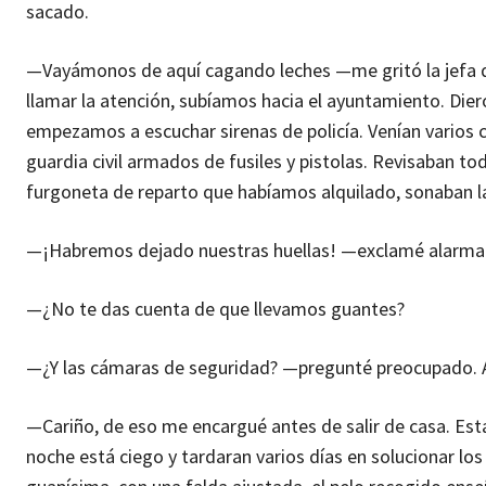
sacado.
—Vayámonos de aquí cagando leches —me gritó la jefa d
llamar la atención, subíamos hacia el ayuntamiento. Diero
empezamos a escuchar sirenas de policía. Venían varios co
guardia civil armados de fusiles y pistolas. Revisaban t
furgoneta de reparto que habíamos alquilado, sonaban l
—¡Habremos dejado nuestras huellas! —exclamé alarmado
—¿No te das cuenta de que llevamos guantes?
—¿Y las cámaras de seguridad? —pregunté preocupado. An
—Cariño, de eso me encargué antes de salir de casa. Está
noche está ciego y tardaran varios días en solucionar lo