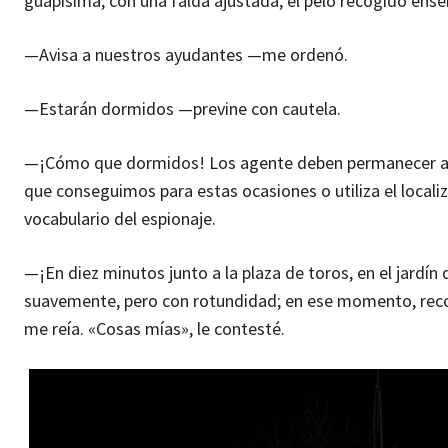
guapísima, con una falda ajustada, el pelo recogido ens
—Avisa a nuestros ayudantes —me ordenó.
—Estarán dormidos —previne con cautela.
—¡Cómo que dormidos! Los agente deben permanecer aten
que conseguimos para estas ocasiones o utiliza el loca
vocabulario del espionaje.
—¡En diez minutos junto a la plaza de toros, en el jardín
suavemente, pero con rotundidad; en ese momento, reco
me reía. «Cosas mías», le contesté.