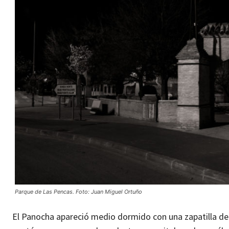
Parque de Las Pencas. Foto: Juan Miguel Ortuño
El Panocha apareció medio dormido con una zapatilla de 