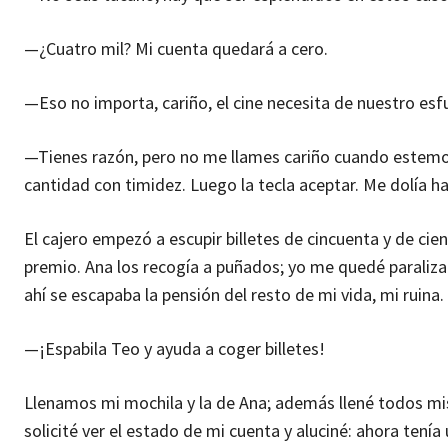
—¿Cuatro mil? Mi cuenta quedará a cero.
—Eso no importa, cariño, el cine necesita de nuestro es
—Tienes razón, pero no me llames cariño cuando estemos
cantidad con timidez. Luego la tecla aceptar. Me dolía h
El cajero empezó a escupir billetes de cincuenta y de ci
premio. Ana los recogía a puñados; yo me quedé paralizad
ahí se escapaba la pensión del resto de mi vida, mi ruina.
—¡Espabila Teo y ayuda a coger billetes!
Llenamos mi mochila y la de Ana; además llené todos mis b
solicité ver el estado de mi cuenta y aluciné: ahora tení