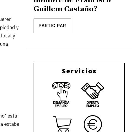
nombre de Francisco
Guillem Castaño?
uerer
PARTICIPAR
 piedad y
local y
 una
Servicios
no’ esta
na estaba