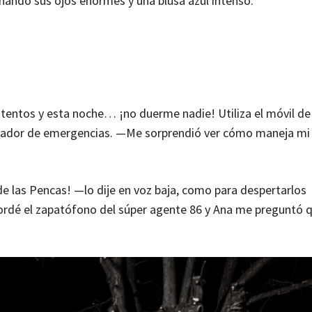
eñando sus ojos enormes y una blusa azul intenso.
tos y esta noche… ¡no duerme nadie! Utiliza el móvil de 
lizador de emergencias. —Me sorprendió ver cómo maneja mi 
 de las Pencas! —lo dije en voz baja, como para despertarlos
rdé el zapatófono del súper agente 86 y Ana me preguntó 