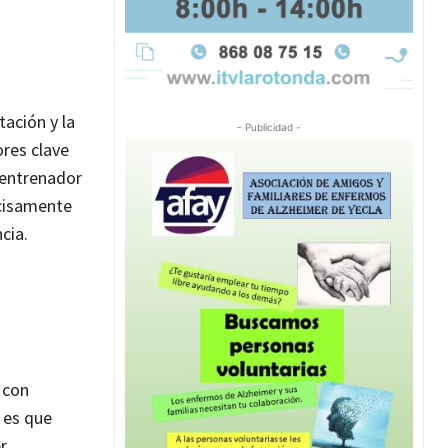
ación y la
- Publicidad -
ores clave
 entrenador
ecisamente
cia.
 con
 es que
r