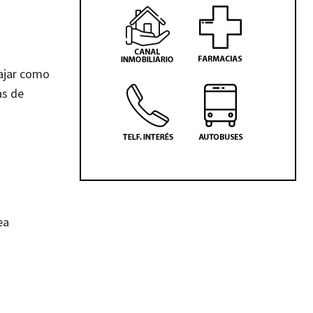
bajar como
as de
ea