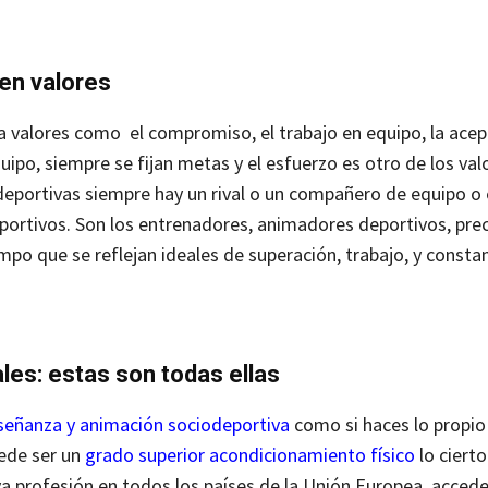
en valores
a valores como el compromiso, el trabajo en equipo, la acept
uipo, siempre se fijan metas y el esfuerzo es otro de los val
s deportivas siempre hay un rival o un compañero de equipo o
eportivos. Son los entrenadores, animadores deportivos, pr
empo que se reflejan ideales de superación, trabajo, y constan
les: estas son todas ellas
nseñanza y animación sociodeportiva
como si haces lo propio
ede ser un
grado superior acondicionamiento físico
lo cierto
va profesión en todos los países de la Unión Europea, accede