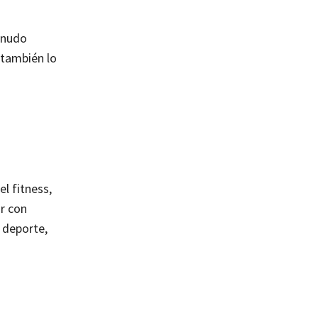
enudo
 también lo
l fitness,
r con
 deporte,