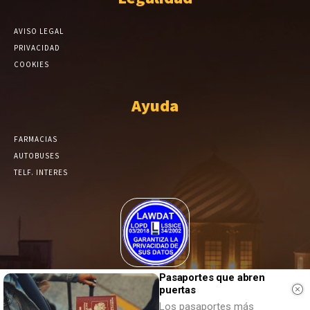
AVISO LEGAL
PRIVACIDAD
COOKIES
Ayuda
FARMACIAS
AUTOBUSES
TELF. INTERES
El Periódico de Yecla alcanza un grado más de compromiso en el
Pasaportes que abren
tratamiento de sus datos.
puertas
Los pasaportes más