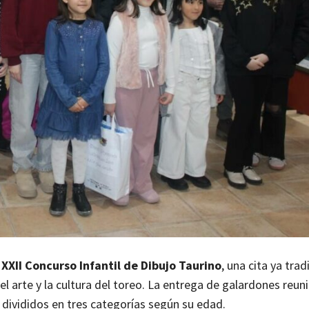
l
XXII Concurso Infantil de Dibujo Taurino
, una cita ya trad
 arte y la cultura del toreo. La entrega de galardones reuni
 divididos en tres categorías según su edad.