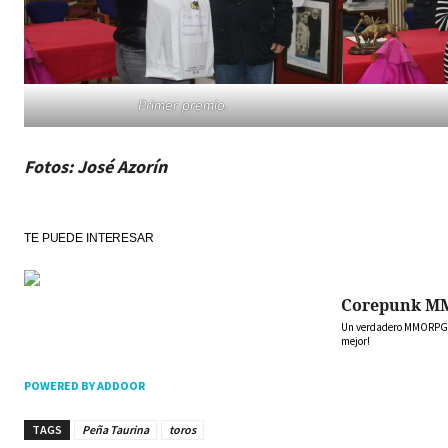
Primer premio.
Fotos: José Azorín
TE PUEDE INTERESAR
Corepunk M
Un verdadero MMORPG de
mejor!
POWERED BY ADDOOR
TAGS
Peña Taurina
toros