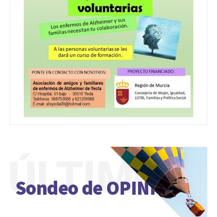
ÚLTIMO
Sondeo de OPINIÓN