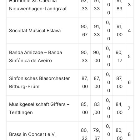
Harmonie St. Caecilia
92,
91,
91,
0
3
Nieuwenhagen-Landgraaf
33
33
83
0
0,
90,
91,
91,
Societat Musical Eslava
0
4
67
33
00
0
0,
Banda Amizade – Banda
90,
90,
90,
0
5
Sinfónica de Aveiro
33
00
17
0
0,
Sinfonisches Blasorchester
87,
87,
87,
0
6
Bitburg-Prüm
00
00
00
0
0,
Musikgesellschaft Giffers –
85,
83
84,
0
7
Tentlingen
00
,00
00
0
0,
80,
79,
80,
Brass in Concert e.V.
0
8
33
67
00