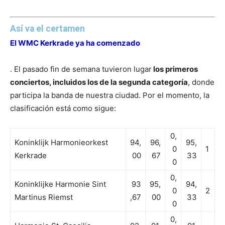
Así va el certamen
El WMC Kerkrade ya ha comenzado
. El pasado fin de semana tuvieron lugar
los primeros
conciertos, incluidos los de la segunda categoría
, donde
participa la banda de nuestra ciudad. Por el momento, la
clasificación está como sigue:
0,
Koninklijk Harmonieorkest
94,
96,
95,
0
1
Kerkrade
00
67
33
0
0,
Koninklijke Harmonie Sint
93
95,
94,
0
2
Martinus Riemst
,67
00
33
0
0,