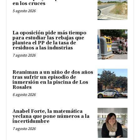
en los cruces
5 agosto 2026
La oposición pide más tiempo
para estudiar las rebajas que
plantea el PP de la tasa de
residuos a las industrias
7 agosto 2026
Reaniman a un niño de dos años
tras sufrir un episodio de
inmersión en la piscina de Los
Rosales
6 agosto 2026
Anabel Forte, la matemática
yeclana que pone números a la
incertidumbre
7 agosto 2026