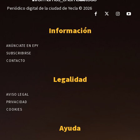
Periódico digital de la ciudad de Yecla © 2026
Información
ANÚNCIATE EN EPY
SUBSCRIBIRSE
CONTACTO
Legalidad
AVISO LEGAL
PRIVACIDAD
COOKIES
Ayuda