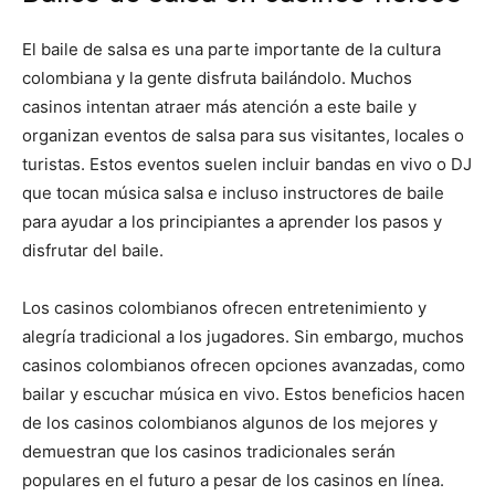
El baile de salsa es una parte importante de la cultura
colombiana y la gente disfruta bailándolo. Muchos
casinos intentan atraer más atención a este baile y
organizan eventos de salsa para sus visitantes, locales o
turistas. Estos eventos suelen incluir bandas en vivo o DJ
que tocan música salsa e incluso instructores de baile
para ayudar a los principiantes a aprender los pasos y
disfrutar del baile.
Los casinos colombianos ofrecen entretenimiento y
alegría tradicional a los jugadores. Sin embargo, muchos
casinos colombianos ofrecen opciones avanzadas, como
bailar y escuchar música en vivo. Estos beneficios hacen
de los casinos colombianos algunos de los mejores y
demuestran que los casinos tradicionales serán
populares en el futuro a pesar de los casinos en línea.