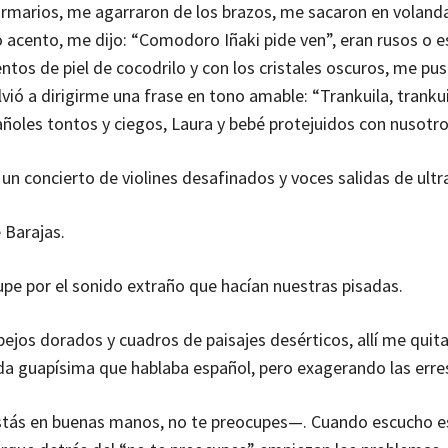
rmarios, me agarraron de los brazos, me sacaron en volandas
ño acento, me dijo: “Comodoro Iñaki pide ven”, eran rusos o 
ntos de piel de cocodrilo y con los cristales oscuros, me pu
lvió a dirigirme una frase en tono amable: “Trankuila, trankui
ñoles tontos y ciegos, Laura y bebé protejuidos con nusotro
un concierto de violines desafinados y voces salidas de ult
 Barajas.
upe por el sonido extraño que hacían nuestras pisadas.
jos dorados y cuadros de paisajes desérticos, allí me quita
ada guapísima que hablaba español, pero exagerando las erre
estás en buenas manos, no te preocupes—. Cuando escucho e