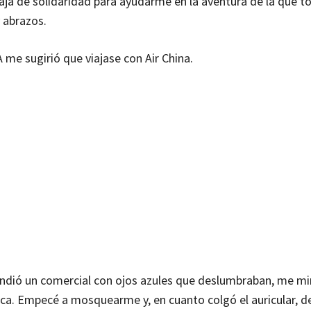
ja de solidaridad para ayudarme en la aventura de la que t
 abrazos.
A me sugirió que viajase con Air China.
tendió un comercial con ojos azules que deslumbraban, me m
ca. Empecé a mosquearme y, en cuanto colgó el auricular, d