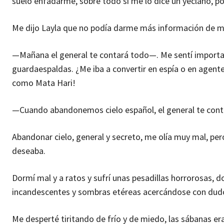
suelo enfadarme, sobre todo si me lo dice un yeclano, p
Me dijo Layla que no podía darme más información de 
—Mañana el general te contará todo—. Me sentí importa
guardaespaldas. ¿Me iba a convertir en espía o en agen
como Mata Hari!
—Cuando abandonemos cielo español, el general te cont
Abandonar cielo, general y secreto, me olía muy mal, pero
deseaba.
Dormí mal y a ratos y sufrí unas pesadillas horrorosas, 
incandescentes y sombras etéreas acercándose con dudo
Me desperté tiritando de frío y de miedo, las sábanas eran