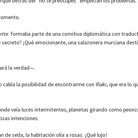
orque detrás del “no te preocupes” empiezan los problemas.
momento.
nte: formaba parte de una comitiva diplomática con traduct
te secreto? ¡Qué emocionante, una salazonera murciana desti
ará la verdad—.
 cabía la posibilidad de encontrarme con Iñaki, que era lo q
donde veía luces intermitentes, planetas girando como peonz
sas intenciones.
 de seda, la habitación olía a rosas. ¡Qué lujo!