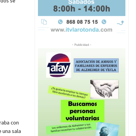
odos se
- Publicidad -
iraba con
e una sala