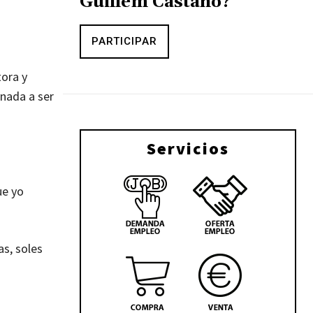
Guillem Castaño?
PARTICIPAR
ora y
nada a ser
Servicios
ue yo
as, soles