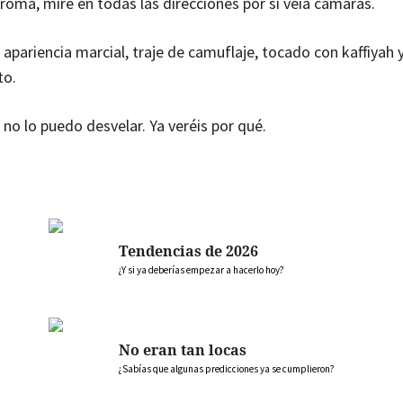
oma, miré en todas las direcciones por si veía cámaras.
 apariencia marcial, traje de camuflaje, tocado con kaffiyah 
to.
no lo puedo desvelar. Ya veréis por qué.
Tendencias de 2026
¿Y si ya deberías empezar a hacerlo hoy?
No eran tan locas
¿Sabías que algunas predicciones ya se cumplieron?