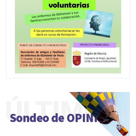
ÚLTIMO
Sondeo de OPINIÓN