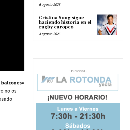
6 agosto 2026
Cristina Song sigue
haciendo historia en el
rugby europeo
4 agosto 2026
- Publicidad -
 balcones»
ro no os
pasado