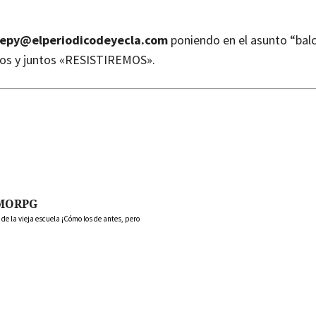
epy@elperiodicodeyecla.com
poniendo en el asunto “balc
os y juntos «RESISTIREMOS».
MORPG
 la vieja escuela ¡Cómo los de antes, pero