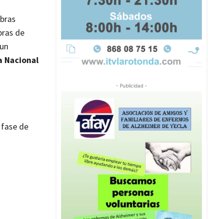
obras
bras de
 un
a Nacional
- Publicidad -
 fase de