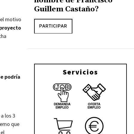
nombre de Francisco
Guillem Castaño?
 el motivo
PARTICIPAR
 proyecto
cha
Servicios
e podría
a los 3
tremo que
el