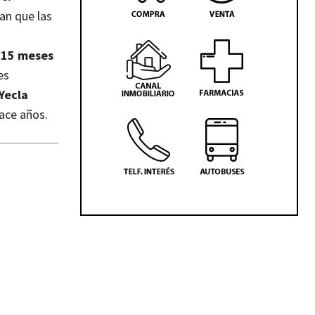
ran que las
 15 meses
es
Yecla
ace años.