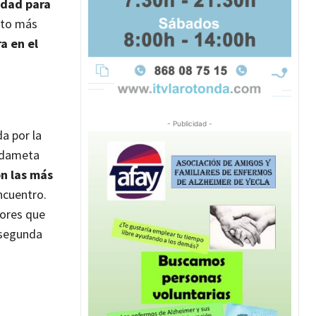
idad para
cto más
a en el
- Publicidad -
a por la
ardameta
on las más
encuentro.
dores que
 segunda