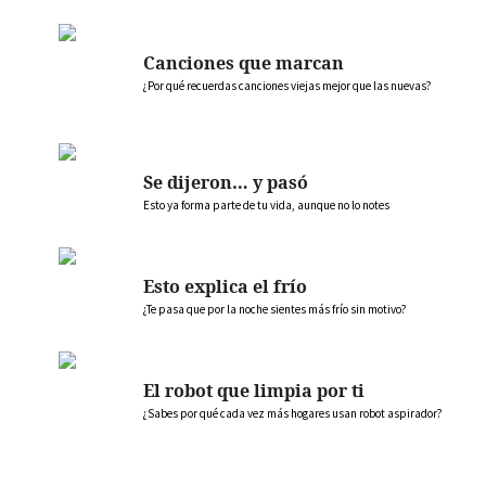
Canciones que marcan
¿Por qué recuerdas canciones viejas mejor que las nuevas?
Se dijeron… y pasó
Esto ya forma parte de tu vida, aunque no lo notes
Esto explica el frío
¿Te pasa que por la noche sientes más frío sin motivo?
El robot que limpia por ti
¿Sabes por qué cada vez más hogares usan robot aspirador?