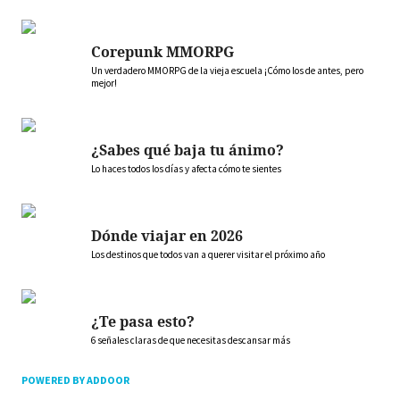
Corepunk MMORPG
Un verdadero MMORPG de la vieja escuela ¡Cómo los de antes, pero
mejor!
¿Sabes qué baja tu ánimo?
Lo haces todos los días y afecta cómo te sientes
Dónde viajar en 2026
Los destinos que todos van a querer visitar el próximo año
¿Te pasa esto?
6 señales claras de que necesitas descansar más
POWERED BY ADDOOR