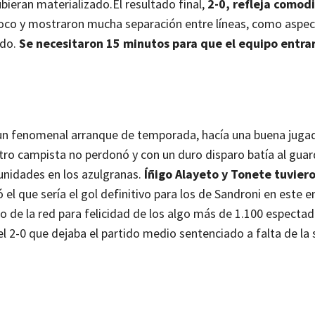
ubieran materializado.
El resultado final,
2-0, refleja comod
poco y mostraron mucha separación entre líneas, como aspe
ado.
Se necesitaron 15 minutos para que el equipo entrar
 un fenomenal arranque de temporada, hacía una buena jugad
tro campista no perdonó y con un duro disparo batía al gu
idades en los azulgranas.
Íñigo Alayeto y Tonete tuvier
ó el que sería el gol definitivo para los de Sandroni en este 
o de la red para felicidad de los algo más de 1.100 especta
el 2-0 que dejaba el partido medio sentenciado a falta de la