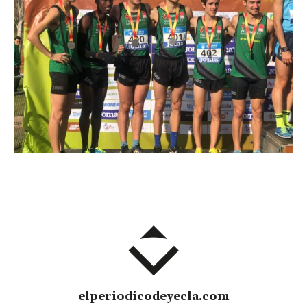
elperiodicodeyecla.com