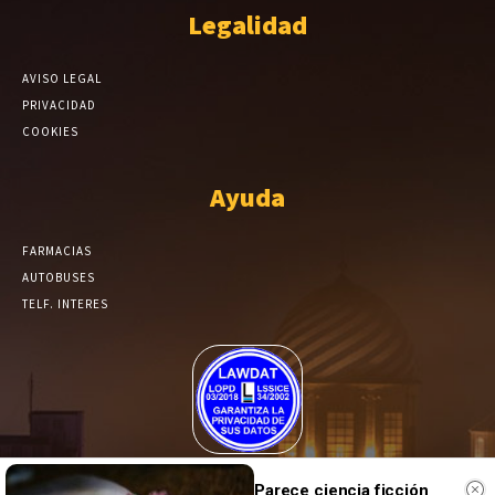
Legalidad
AVISO LEGAL
PRIVACIDAD
COOKIES
Ayuda
FARMACIAS
AUTOBUSES
TELF. INTERES
El Periódico de Yecla alcanza un grado más de compromiso en el
Parece ciencia ficción
tratamiento de sus datos.