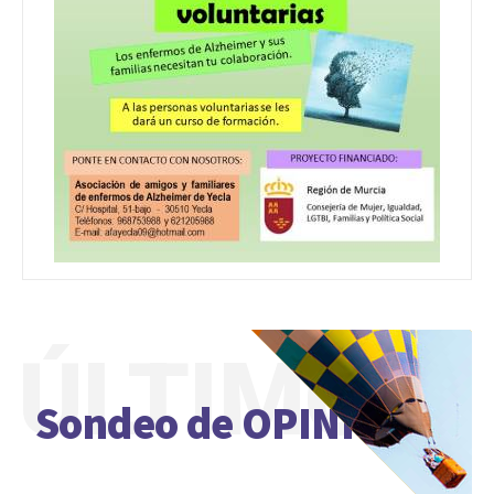
ÚLTIMO
Sondeo de OPINIÓN