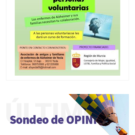
ÚLTIMO
Sondeo de OPINIÓN