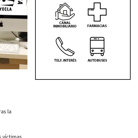
as la
s víctimas