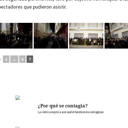
pectadores que pudieron asistir.
◄
1
...
6
7
¿Por qué se contagia?
La ciencia explica por qué el bostezo es contagioso