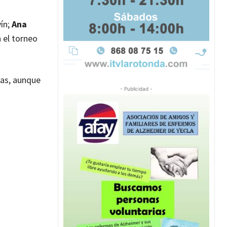
vín;
Ana
n el torneo
tas, aunque
- Publicidad -