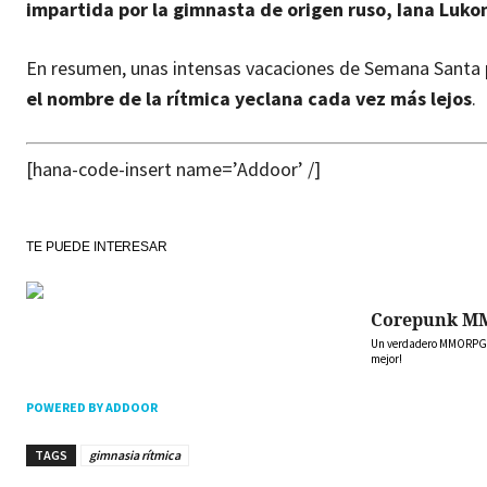
impartida por la gimnasta de origen ruso, Iana Luko
En resumen, unas intensas vacaciones de Semana Santa p
el nombre de la rítmica yeclana cada vez más lejos
.
[hana-code-insert name=’Addoor’ /]
TE PUEDE INTERESAR
Corepunk M
Un verdadero MMORPG de
mejor!
POWERED BY ADDOOR
TAGS
gimnasia rítmica