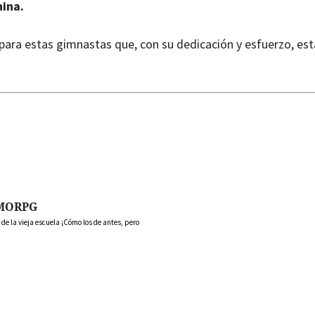
nina.
ara estas gimnastas que, con su dedicación y esfuerzo, est
MORPG
 la vieja escuela ¡Cómo los de antes, pero