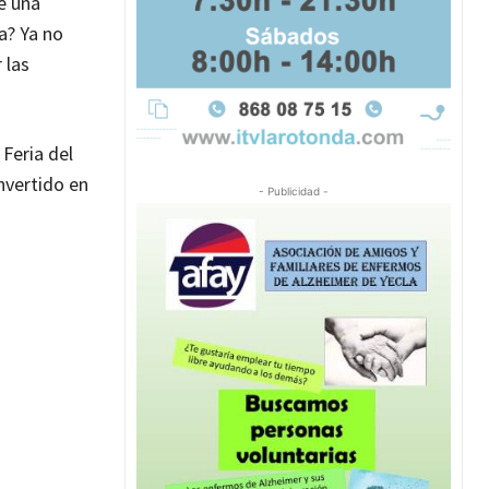
e una
a? Ya no
 las
 Feria del
nvertido en
- Publicidad -