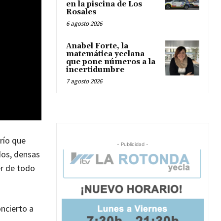
en la piscina de Los
Rosales
6 agosto 2026
Anabel Forte, la
matemática yeclana
que pone números a la
incertidumbre
7 agosto 2026
frío que
- Publicidad -
dos, densas
er de todo
ncierto a