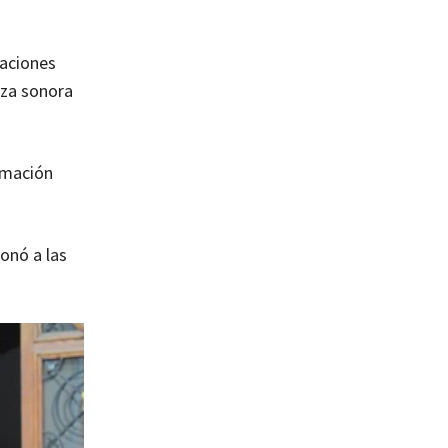
paciones
eza sonora
rmación
onó a las