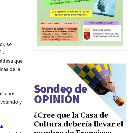
or, se
ás
caldesa que
icas de la
Sondeo de
os unos
OPINIÓN
 volando y
¿Cree que la Casa de
Cultura debería llevar el
ya