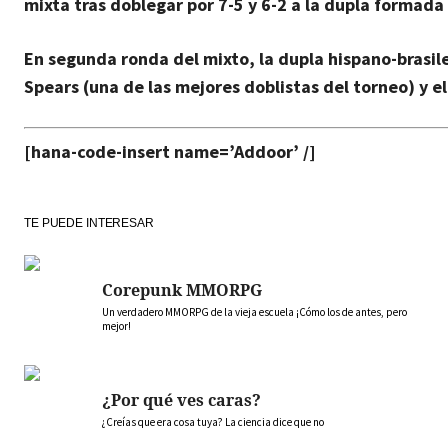
mixta tras
doblegar por 7-5 y 6-2
a la dupla formada 
En segunda ronda del mixto, la dupla hispano-brasil
Spears
(una de las mejores doblistas del torneo) y
e
[hana-code-insert name=’Addoor’ /]
TE PUEDE INTERESAR
Corepunk MMORPG
Un verdadero MMORPG de la vieja escuela ¡Cómo los de antes, pero
mejor!
¿Por qué ves caras?
¿Creías que era cosa tuya? La ciencia dice que no