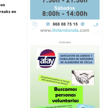
ron
breaks en
- Publicidad -