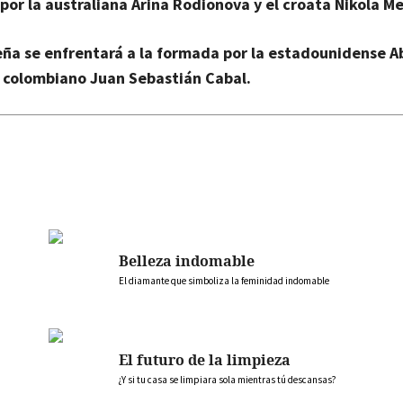
por la australiana Arina Rodionova y el croata Nikola M
eña se enfrentará a la formada por la estadounidense
Ab
l colombiano Juan Sebastián Cabal.
Belleza indomable
El diamante que simboliza la feminidad indomable
El futuro de la limpieza
¿Y si tu casa se limpiara sola mientras tú descansas?