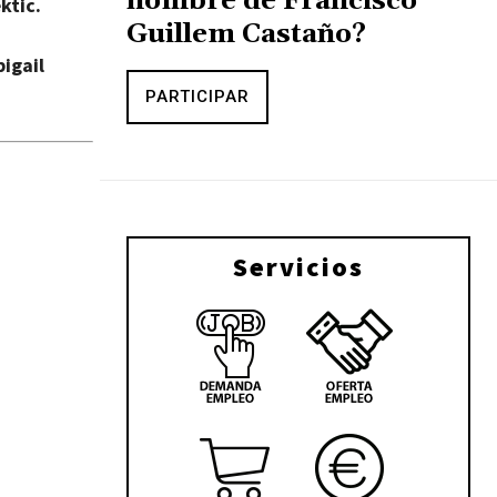
nombre de Francisco
ektic.
Guillem Castaño?
igail
PARTICIPAR
Servicios