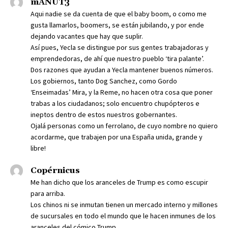
mANUT3
Aqui nadie se da cuenta de que el baby boom, o como me
gusta llamarlos, boomers, se están jubilando, y por ende
dejando vacantes que hay que suplir.
Así pues, Yecla se distingue por sus gentes trabajadoras y
emprendedoras, de ahí que nuestro pueblo ‘tira palante’.
Dos razones que ayudan a Yecla mantener buenos números.
Los gobiernos, tanto Dog Sanchez, como Gordo
‘Enseimadas’ Mira, y la Reme, no hacen otra cosa que poner
trabas a los ciudadanos; solo encuentro chupópteros e
ineptos dentro de estos nuestros gobernantes.
Ojalá personas como un ferrolano, de cuyo nombre no quiero
acordarme, que trabajen por una España unida, grande y
libre!
Copérnicus
Me han dicho que los aranceles de Trump es como escupir
para arriba.
Los chinos ni se inmutan tienen un mercado interno y millones
de sucursales en todo el mundo que le hacen inmunes de los
aranceles del cómico Trump.