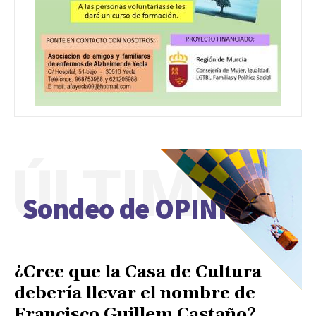
ÚLTIMO
Sondeo de OPINIÓN
¿Cree que la Casa de Cultura
debería llevar el nombre de
Francisco Guillem Castaño?