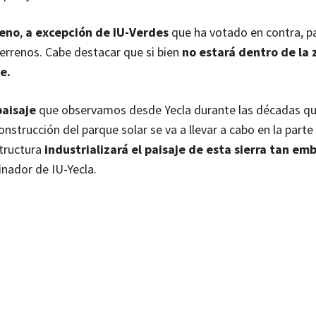
ueno
,
a excepción de IU-Verdes
que ha votado en contra, pa
errenos. Cabe destacar que si bien
no estará dentro de la 
de.
paisaje
que observamos desde Yecla durante las décadas qu
strucción del parque solar se va a llevar a cabo en la parte 
structura
industrializará el paisaje de esta sierra tan e
inador de IU-Yecla.