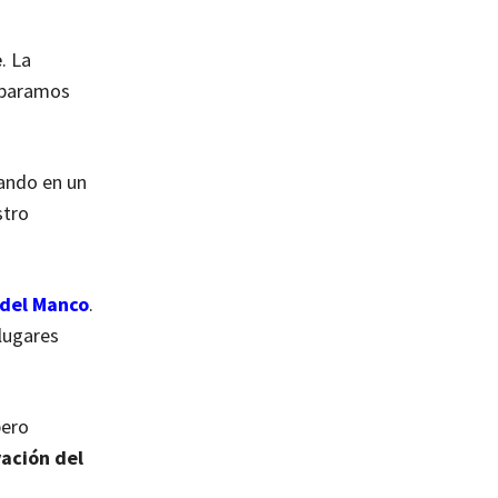
e
. La
omparamos
vando en un
stro
 del Manco
.
lugares
pero
vación del