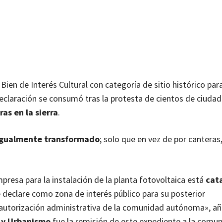
e Bien de Interés Cultural con categoría de sitio histórico pa
 declaración se consumó tras la protesta de cientos de ciuda
as en la sierra
.
á igualmente transformado
; solo que en vez de por canteras
presa para la instalación de la planta fotovoltaica está
cat
 declare como zona de interés público para su posterior
la autorización administrativa de la comunidad autónoma», a
 y Urbanismo
fue la remisión de este expediente a la comu