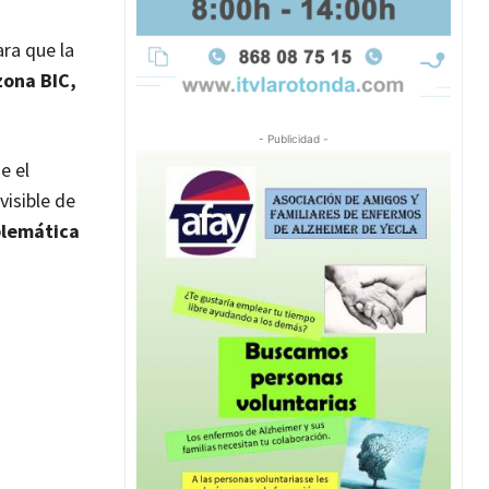
ra que la
zona BIC,
- Publicidad -
e el
visible de
mblemática