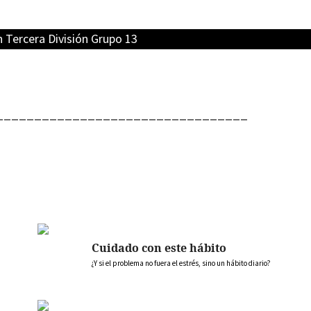
n Tercera División Grupo 13
_________________________________
Cuidado con este hábito
¿Y si el problema no fuera el estrés, sino un hábito diario?