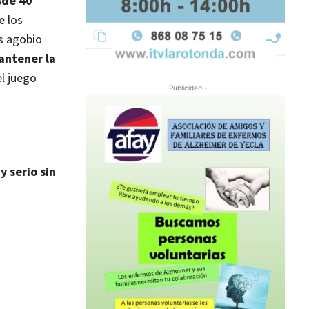
sde 40
e los
s agobio
antener la
l juego
- Publicidad -
y serio sin