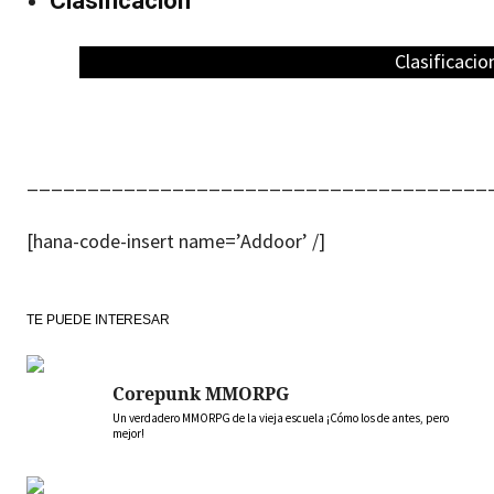
Clasificación
Clasificacio
______________________________________
[hana-code-insert name=’Addoor’ /]
TE PUEDE INTERESAR
Corepunk MMORPG
Un verdadero MMORPG de la vieja escuela ¡Cómo los de antes, pero
mejor!