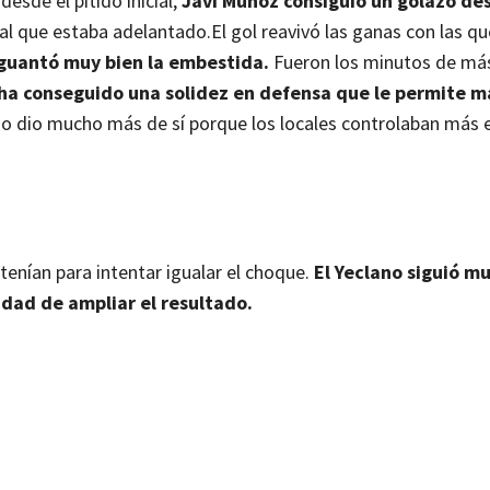
sde el pitido inicial,
Javi Muñoz consiguió un golazo de
cal que estaba adelantado.
El gol reavivó las ganas con las qu
guantó muy bien la embestida.
Fueron los minutos de má
 ha conseguido una solidez en defensa que le permite m
no dio mucho más de sí porque los locales controlaban más e
tenían para intentar igualar el choque.
El Yeclano siguió mu
idad de ampliar el resultado.