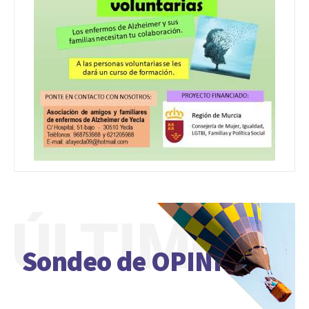
ÚLTIMO
Sondeo de OPINIÓN