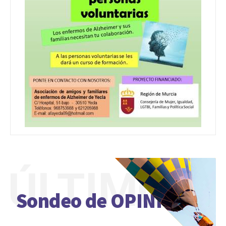
ÚLTIMO
Sondeo de OPINIÓN