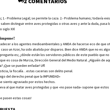
2 COMENTARIOS
 1.- Problema Legal; se permite la caza. 2.- Problema humano; todavía exi
saben distinguir entre aves protegidas o otras aves y ante la duda, pasa l
o siglo XXl
 impune!
gradecer a los agentes medioambientales y ANIDA de hacerse eco de que ot
 caso un Azor, ha sido abatida por disparos. Bien dice ANIDA que no es alg
a pregunta es; ¿dónde están los servidores públicos de este pueblo que no 
que es cosa de Murcia, Dirección General del Medio Natural. ¿Alguién de aqu
a? ¡Que se pueden enfadar! Uff.
ticia, la fiscalía…estas cacerias son delito penal.
igo del derecho penal que la IMPUNIDAD»
 siento agraviado por estos hechos.
lleva al que matar aves protegidas y que «no pase nada» supone que estos
e pasen estas cosas!
SPUESTA