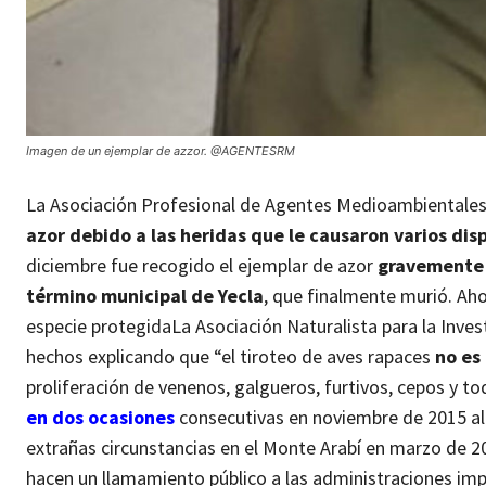
Imagen de un ejemplar de azzor. @AGENTESRM
La Asociación Profesional de Agentes Medioambientales
azor debido a las heridas que le causaron varios di
diciembre fue recogido el ejemplar de azor
gravemente 
término municipal de Yecla
, que finalmente murió. Aho
especie protegida
La Asociación Naturalista para la Inve
hechos explicando que “el tiroteo de aves rapaces
no es
proliferación de venenos, galgueros, furtivos, cepos y to
en dos ocasiones
consecutivas en noviembre de 2015 al 
extrañas circunstancias en el Monte Arabí en marzo de 
hacen un llamamiento público a las administraciones impl