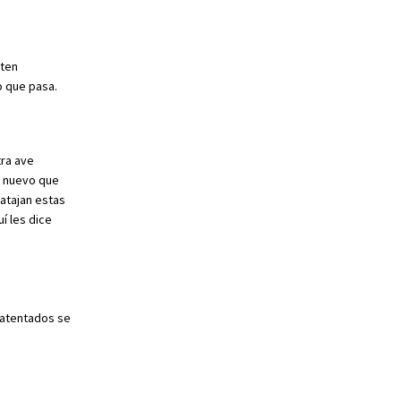
sten
o que pasa.
ra ave
o nuevo que
atajan estas
í les dice
 atentados se