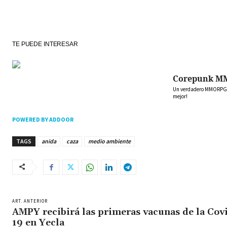
TE PUEDE INTERESAR
Corepunk M
Un verdadero MMORPG de
mejor!
POWERED BY ADDOOR
TAGS
anida
caza
medio ambiente
ART. ANTERIOR
AMPY recibirá las primeras vacunas de la Cov
19 en Yecla