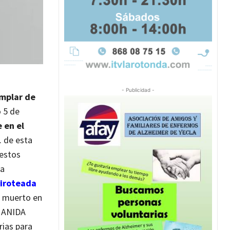
- Publicidad -
mplar de
o 5 de
 en el
. de esta
 estos
la
iroteada
o muerto en
 ANIDA
rias para