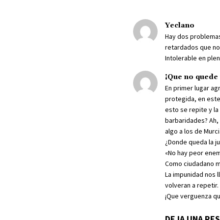
Yeclano
Hay dos problemas;
retardados que no 
Intolerable en plen
¡Que no quede
En primer lugar a
protegida, en este
esto se repite y l
barbaridades? Ah, 
algo a los de Murci
¿Donde queda la jus
«No hay peor enem
Como ciudadano me
La impunidad nos 
volveran a repetir.
¡Que verguenza qu
DEJA UNA RE