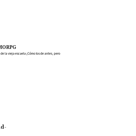
MORPG
 la vieja escuela ¡Cómo los de antes, pero
id-