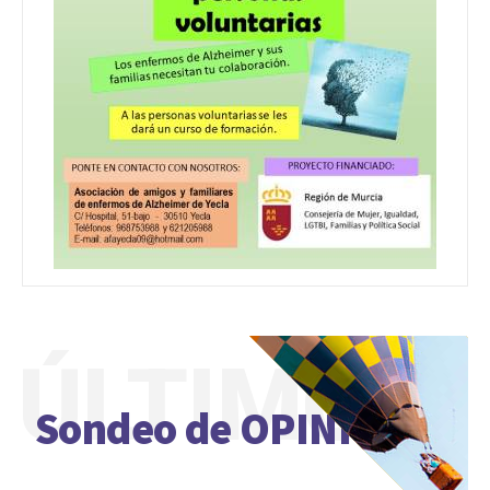
ÚLTIMO
Sondeo de OPINIÓN