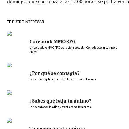
domingo, que comienza a las 17:00 horas, se podrá ver e
TE PUEDE INTERESAR
Corepunk MMORPG
Un verdadero MMORPG de la vieja escuela ¡Cómo los de antes, pero
mejor!
¿Por qué se contagia?
La ciencia explica por qué el bostezo es contagioso
¿Sabes qué baja tu ánimo?
Lo haces todos los días y afecta cómo te sientes
Tu memoria y la música