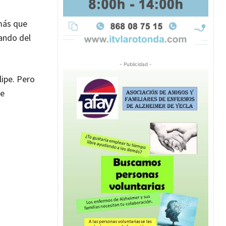
 más que
ando del
- Publicidad -
lipe. Pero
ce