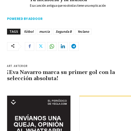
Esa canción antigua que no olvidas tiene una explicación
POWERED BY ADDOOR
TAGS
fútbol
murcia
Segunda B
Yeclano
ART. ANTERIOR
¡Eva Navarro marca su primer gol con la
selección absoluta!