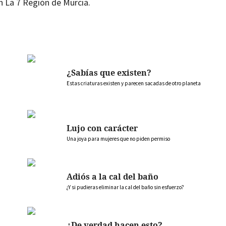
n La 7 Región de Murcia.
¿Sabías que existen?
Estas criaturas existen y parecen sacadas de otro planeta
Lujo con carácter
Una joya para mujeres que no piden permiso
Adiós a la cal del baño
¿Y si pudieras eliminar la cal del baño sin esfuerzo?
¿De verdad hacen esto?