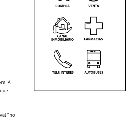
re. A
 que
val “no