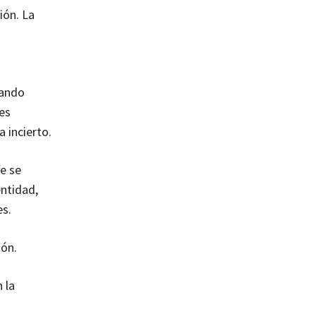
ión. La
uando
es
 incierto.
ue se
entidad,
es.
ión.
 la