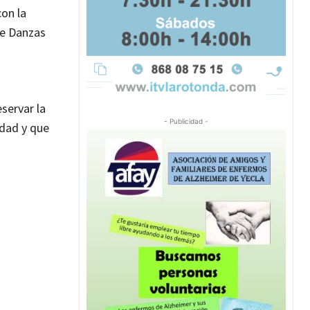
con la
de Danzas
servar la
- Publicidad -
idad y que