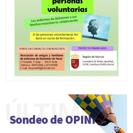
ÚLTIMO
Sondeo de OPINIÓN