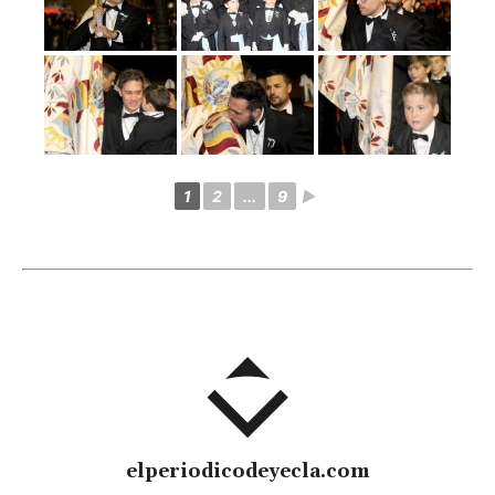
1
2
...
9
►
elperiodicodeyecla.com