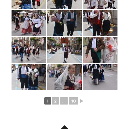
1
2
...
10
►