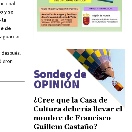
acional.
o y se
ó
la
ue de
vaguardar
s después.
dieron
Sondeo de
OPINIÓN
¿Cree que la Casa de
Cultura debería llevar el
nombre de Francisco
Guillem Castaño?