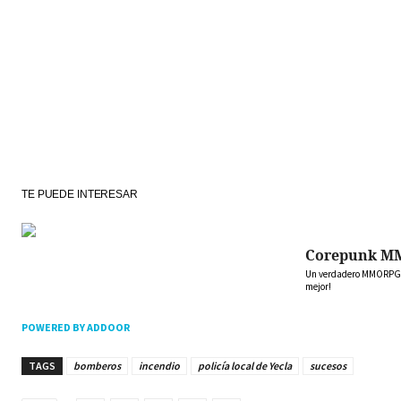
TE PUEDE INTERESAR
Corepunk M
Un verdadero MMORPG de
mejor!
POWERED BY ADDOOR
TAGS
bomberos
incendio
policía local de Yecla
sucesos