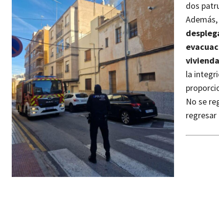
dos patru
Además,
despleg
evacuaci
viviend
la integr
proporci
No se reg
regresar 