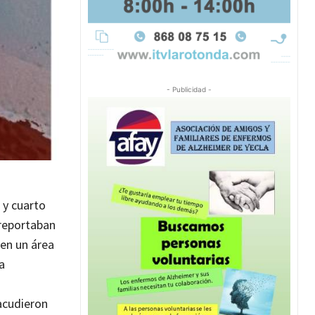
- Publicidad -
0 y cuarto
 reportaban
 en un área
a
acudieron