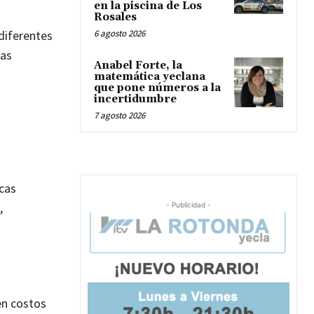
en la piscina de Los
Rosales
diferentes
6 agosto 2026
tas
Anabel Forte, la
matemática yeclana
que pone números a la
incertidumbre
7 agosto 2026
icas
,
- Publicidad -
en costos