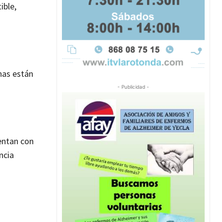
ible,
nas están
- Publicidad -
uentan con
ncia