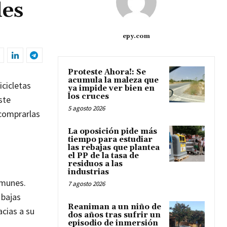
les
epy.com
Proteste Ahora!: Se
acumula la maleza que
cicletas
ya impide ver bien en
los cruces
ste
5 agosto 2026
 comprarlas
La oposición pide más
tiempo para estudiar
las rebajas que plantea
el PP de la tasa de
residuos a las
industrias
omunes.
7 agosto 2026
 bajas
Reaniman a un niño de
cias a su
dos años tras sufrir un
episodio de inmersión