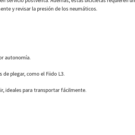
n servicio postventa. Además, estas bicicletas requieren un
te y revisar la presión de los neumáticos.
or autonomía.
s de plegar, como el Fiido L3.
Air, ideales para transportar fácilmente.