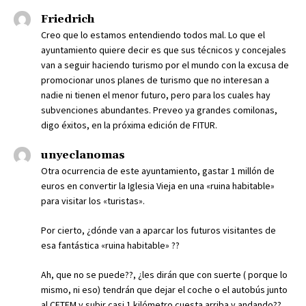
Friedrich
Creo que lo estamos entendiendo todos mal. Lo que el
ayuntamiento quiere decir es que sus técnicos y concejales
van a seguir haciendo turismo por el mundo con la excusa de
promocionar unos planes de turismo que no interesan a
nadie ni tienen el menor futuro, pero para los cuales hay
subvenciones abundantes. Preveo ya grandes comilonas,
digo éxitos, en la próxima edición de FITUR.
unyeclanomas
Otra ocurrencia de este ayuntamiento, gastar 1 millón de
euros en convertir la Iglesia Vieja en una «ruina habitable»
para visitar los «turistas».
Por cierto, ¿dónde van a aparcar los futuros visitantes de
esa fantástica «ruina habitable» ??
Ah, que no se puede??, ¿les dirán que con suerte ( porque lo
mismo, ni eso) tendrán que dejar el coche o el autobús junto
al CETEM y subir casi 1 kilómetro cuesta arriba y andando??