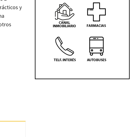
rácticos y
na
otros