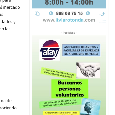
 al mercado
as
idades y
mo las
- Publicidad -
ama de
onociendo