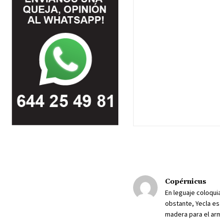
Copérnicus
En leguaje coloqui
obstante, Yecla e
madera para el arm