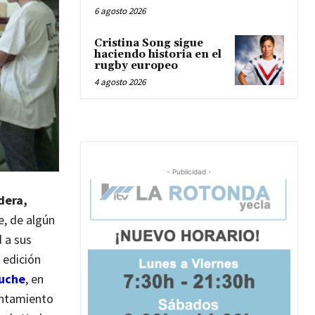
6 agosto 2026
Cristina Song sigue
haciendo historia en el
rugby europeo
4 agosto 2026
- Publicidad -
dera,
e, de algún
 a sus
 edición
Puche
, en
yuntamiento