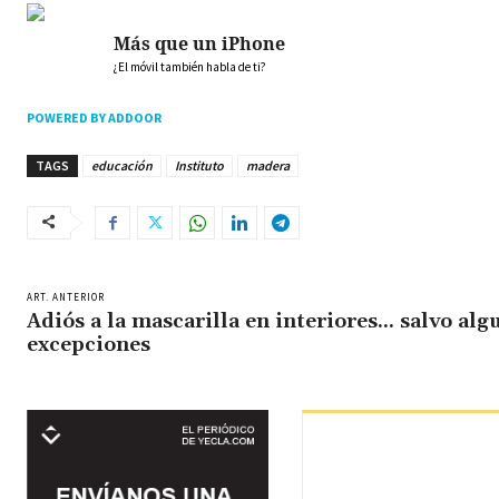
Más que un iPhone
¿El móvil también habla de ti?
POWERED BY ADDOOR
TAGS
educación
Instituto
madera
ART. ANTERIOR
Adiós a la mascarilla en interiores… salvo alg
excepciones