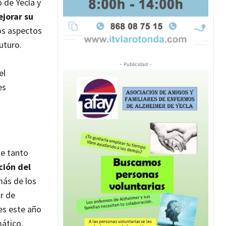
o de Yecla y
jorar su
os aspectos
uturo.
- Publicidad -
el
es
de tanto
ción del
más de los
r de
es este año
mático,