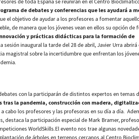
rofesores de toda España se reunirán en el Centro Bioclimátic
rograma de debates y conferencias que les ayudará a me
ue el objetivo de ayudar a los profesores a fomentar aquell
eble, de manera que los jóvenes vean en ellos su opción de f
innovación y prácticas didácticas para la formación de
a sesión inaugural la tarde del 28 de abril, Javier Urra abrirá 
ia magistral sobre la incertidumbre que enfrentan los jóven
ndemia.
debates con la participarán de distintos expertos en temas 
res tras la pandemia, construcción con madera, digitaliza
 a cabo los profesores y las profesoras en su día a día. Ade
s, destaca la participación especial de Mark Bramer, profeso
mpeticiones WorldSkills.
El evento nos trae algunas novedad
a plantación de árboles en terrenos cercanos al Centro Biocli