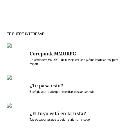
TE PUEDE INTERESAR
Corepunk MMORPG
Un verdadero MMORPG de la vieja escuela ¡Cómo los de antes, pero
mejor!
¿Te pasa esto?
6 señales claras de que necesitas descansar más
¿El tuyo está en la lista?
Top pasaportes que te dejan viajar sin visado