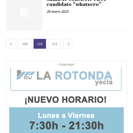
candidato “whatsero”
26 enero 2015
209
210
211
- Publicidad -